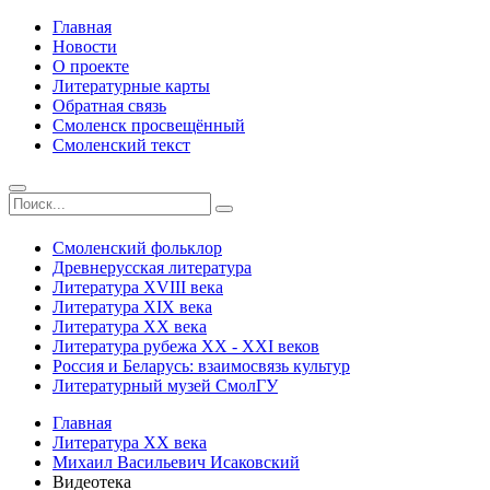
Главная
Новости
О проекте
Литературные карты
Обратная связь
Смоленск просвещённый
Смоленский текст
Смоленский фольклор
Древнерусская литература
Литература ХVIII века
Литература ХIХ века
Литература ХХ века
Литература рубежа ХХ - ХХI веков
Россия и Беларусь: взаимосвязь культур
Литературный музей СмолГУ
Главная
Литература ХХ века
Михаил Васильевич Исаковский
Видеотека