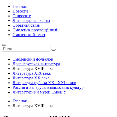
Главная
Новости
О проекте
Литературные карты
Обратная связь
Смоленск просвещённый
Смоленский текст
Смоленский фольклор
Древнерусская литература
Литература ХVIII века
Литература ХIХ века
Литература ХХ века
Литература рубежа ХХ - ХХI веков
Россия и Беларусь: взаимосвязь культур
Литературный музей СмолГУ
Главная
Литература ХVIII века