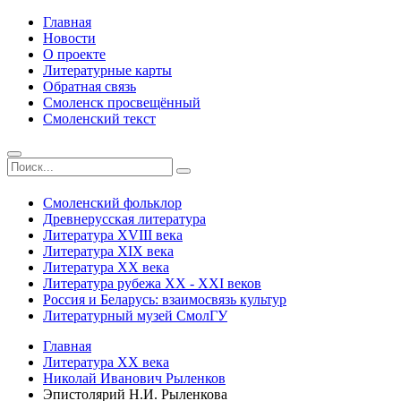
Главная
Новости
О проекте
Литературные карты
Обратная связь
Смоленск просвещённый
Смоленский текст
Смоленский фольклор
Древнерусская литература
Литература ХVIII века
Литература ХIХ века
Литература ХХ века
Литература рубежа ХХ - ХХI веков
Россия и Беларусь: взаимосвязь культур
Литературный музей СмолГУ
Главная
Литература ХХ века
Николай Иванович Рыленков
Эпистолярий Н.И. Рыленкова