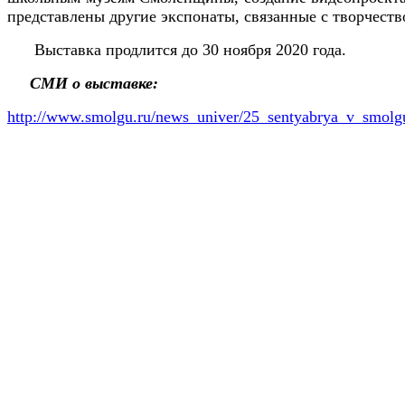
представлены другие экспонаты, связанные с творчест
Выставка продлится до 30 ноября 2020 года.
СМИ о выставке:
http://www.smolgu.ru/news_univer/25_sentyabrya_v_smolgu