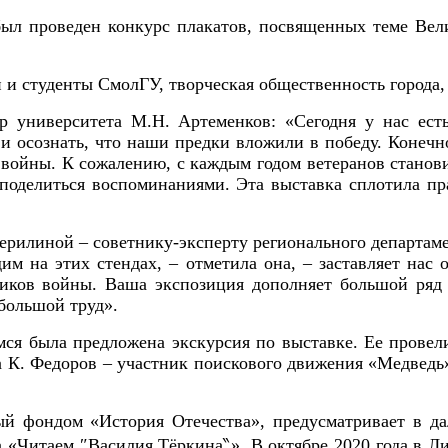
л проведен конкурс плакатов, посвященных теме Вели
и студенты СмолГУ, творческая общественность города,
иверситета М.Н. Артеменков: «Сегодня у нас есть 
 и осознать, что наши предки вложили в победу. Конечн
 войны. К сожалению, с каждым годом ветеранов станови
 поделиться воспоминаниями. Эта выставка сплотила пр
илиной – советнику-эксперту регионального департамен
им на этих стендах, – отметила она, – заставляет нас
ников войны. Ваша экспозиция дополняет большой ряд 
большой труд».
была предложена экскурсия по выставке. Ее провели к.
ва К. Федоров – участник поискового движения «Медведь
фондом «История Отечества», предусматривает в да
«Читаем ″Василия Тёркина‶». В октябре 2020 года в Ли