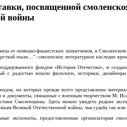
тавки, посвященной смоленско
ой войны
ины от немецко-фашистских захватчиков, в Смоленском 
 горсткой пыли…″: смоленское литературное наследие вр
ддержанного фондом «История Отечества», и создана
рый с радостью вошли филологи, историки, дизайнеры
ов, на которых прежде всего представлены материалы
и документы, связанные с военным творчеством М. Исако
стики Смоленщины. Здесь можно увидеть редкие экспо
кам Великой Отечественной войны, чья судьба так или 
 экспонаты, предоставленные организаторам смол