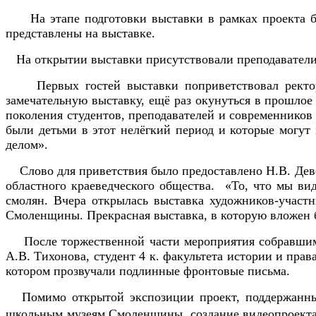
На этапе подготовки выставки в рамках проекта бы
представлены на выставке.
На открытии выставки присутствовали преподаватели 
Первых гостей выставки поприветствовал ректор ун
замечательную выставку, ещё раз окунуться в прошлое
поколения студентов, преподавателей и современников
были детьми в этот нелёгкий период и которые могут
делом».
Слово для приветствия было предоставлено Н.В. Девер
областного краеведческого общества. «То, что мы вид
смолян. Вчера открылась выставка художников-участ
Смоленщины. Прекрасная выставка, в которую вложен 
После торжественной части мероприятия собравшимся 
А.В. Тихонова, студент 4 к. факультета истории и пра
котором прозвучали подлинные фронтовые письма.
Помимо открытой экспозиции проект, поддержанный 
школьным музеям Смоленщины, создание видеопроекта 