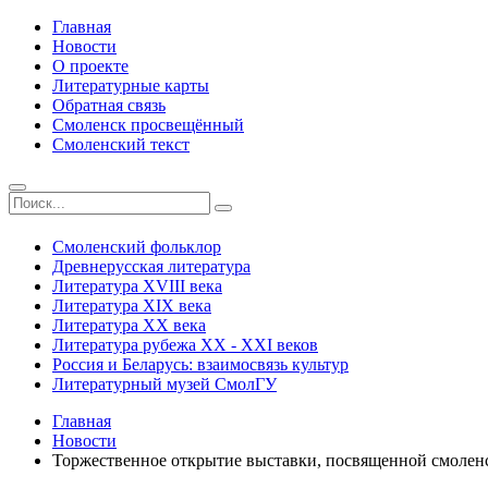
Главная
Новости
О проекте
Литературные карты
Обратная связь
Смоленск просвещённый
Смоленский текст
Смоленский фольклор
Древнерусская литература
Литература ХVIII века
Литература ХIХ века
Литература ХХ века
Литература рубежа ХХ - ХХI веков
Россия и Беларусь: взаимосвязь культур
Литературный музей СмолГУ
Главная
Новости
Торжественное открытие выставки, посвященной смолен