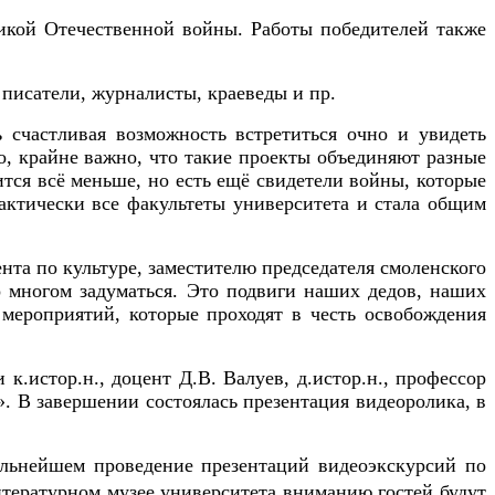
кой Отечественной войны. Работы победителей также
 писатели, журналисты, краеведы и пр.
счастливая возможность встретиться очно и увидеть
о, крайне важно, что такие проекты объединяют разные
тся всё меньше, но есть ещё свидетели войны, которые
актически все факультеты университета и стала общим
та по культуре, заместителю председателя смоленского
 о многом задуматься. Это подвиги наших дедов, наших
мероприятий, которые проходят в честь освобождения
истор.н., доцент Д.В. Валуев, д.истор.н., профессор
». В завершении состоялась презентация видеоролика, в
льнейшем проведение презентаций видеоэкскурсий по
тературном музее университета вниманию гостей будут