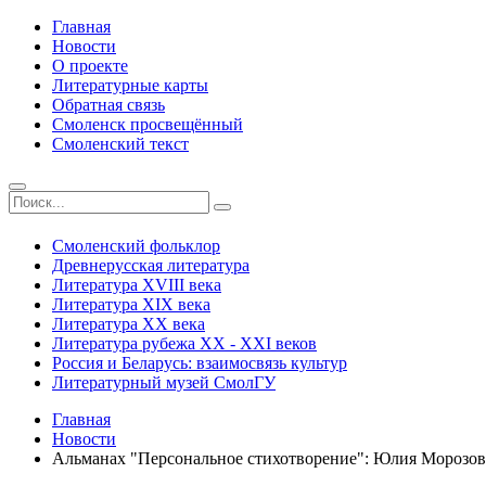
Главная
Новости
О проекте
Литературные карты
Обратная связь
Смоленск просвещённый
Смоленский текст
Смоленский фольклор
Древнерусская литература
Литература ХVIII века
Литература ХIХ века
Литература ХХ века
Литература рубежа ХХ - ХХI веков
Россия и Беларусь: взаимосвязь культур
Литературный музей СмолГУ
Главная
Новости
Альманах "Персональное стихотворение": Юлия Морозов