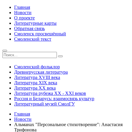
Главная
Новости
О проекте
Литературные карты
Обратная связь
Смоленск просвещённый
Смоленский текст
Смоленский фольклор
Древнерусская литература
Литература ХVIII века
Литература ХIХ века
Литература ХХ века
Литература рубежа ХХ - ХХI веков
Россия и Беларусь: взаимосвязь культур
Литературный музей СмолГУ
Главная
Новости
Альманах "Персональное стихотворение": Анастасия
Трифонова