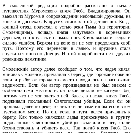
В смоленской редакции подробно рассказано о начале
путешествия Муромского князя Глеба Владимировича. Он
выехал из Мурома в сопровождении небольшой дружины, на
коне и в доспехах. В других списках этой детали нет. Когда
конный отряд подъехал к устью реки Тьмы (на территории
Смоленщины), лошадь князя запуталась в корневищах
деревьев, споткнулась и сломала ногу. Князь выпал из седла и
сильно ушибся. Верхом на коне он не мог продолжать свой
путь. Поэтому его перенесли в ладью, и дружина стала
спускаться вниз по Днепру. И этой подробности не в других
редакциях памятника.
Смоленский автор далее сообщает о том, что ладья князя,
миновав Смоленск, причалила к берегу, где горожане обычно
ловили рыбу; от города это место находилось на расстоянии
видимости. Если бы автор произведения не был знаком с
особенностями местности, он такой детали не коснулся бы,
потому что не мог знать о ней. Здесь, в насаде, князя Глеба
поджидали посланный Святополком убийцы. Если бы он
проплыл далее по реке, то никто и не заметил бы его в этом
пустынном месте. Но он, устав в пути, велел причалить к
берегу. Как только княжская ладья прикоснулась к грунту,
подосланные Святополком убийцы вскочили в нее, стали
бесчинствовать и убивать всех. Так погиб князя Глеб. Его