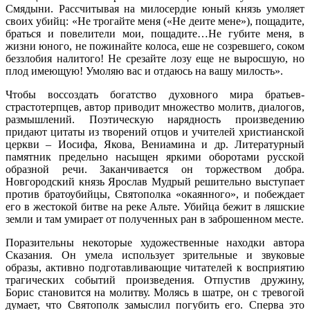
Смядыни. Рассчитывая на милосердие юный князь умоляет
своих убийц: «Не трогайте меня («Не деите мене»), пощадите,
браться и повелители мои, пощадите…Не губите меня, в
жизни юного, не пожинайте колоса, еше не созревшего, соком
беззлобия налитого! Не срезайте лозу еще не выросшую, но
плод имеющую! Умоляю вас и отдаюсь на вашу милость».
Чтобы воссоздать богатство духовного мира братьев-
страстотерпцев, автор приводит множество молитв, диалогов,
размышлений. Поэтическую нарядность произведению
придают цитаты из творений отцов и учителей христианской
церкви – Иосифа, Якова, Вениамина и др. Литературный
памятник предельно насыщен яркими оборотами русской
образной речи. Заканчивается он торжеством добра.
Новгородский князь Ярослав Мудрый решительно выступает
против братоубийцы, Святополка «окаянного», и побеждает
его в жестокой битве на реке Альте. Убийца бежит в ляшские
земли и там умирает от полученных ран в заброшенном месте.
Поразительны некоторые художественные находки автора
Сказания. Он умела использует зрительные и звуковые
образы, активно подготавливающие читателей к восприятию
трагических событий произведения. Отпустив дружину,
Борис становится на молитву. Молясь в шатре, он с тревогой
думает, что Святополк замыслил погубить его. Сперва это