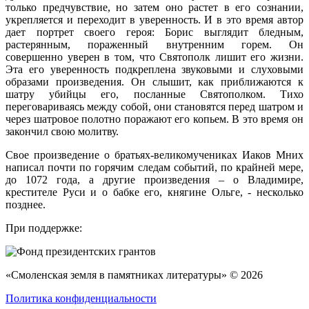
только предчувствие, но затем оно растет в его сознании,
укрепляется и переходит в уверенность. И в это время автор
дает портрет своего героя: Борис выглядит бледным,
растерянным, пораженный внутренним горем. Он
совершенно уверен в том, что Святополк лишит его жизни.
Эта его уверенность подкреплена звуковыми и слуховыми
образами произведения. Он слышит, как приближаются к
шатру убийцы его, посланные Святополком. Тихо
переговариваясь между собой, они становятся перед шатром и
через шатровое полотно поражают его копьем. В это время он
закончил свою молитву.
Свое произведение о братьях-великомучениках Иаков Мних
написал почти по горячим следам событий, по крайней мере,
до 1072 года, а другие произведения – о Владимире,
крестителе Руси и о бабке его, княгине Ольге, - несколько
позднее.
При поддержке:
«Смоленская земля в памятниках литературы» © 2026
Политика конфиденциальности