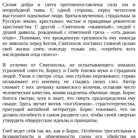
Силам добра и света противопоставлены сила зла и
непробудной тьмы. С одной стороны, перед читателем
выступают идеальные люди, браться-мученики, страдальцы за
Русскую землю, кристально чистые и правдивые ревнители
христианства. С другой – Святополк «окаянный», злодей с
душой дьявола, рожденный с отметиной греха – «отъ дьвою
отцю». Понимаю, что врожденную греховность ему никогда
не замолить перед Богом, Святополк поставил главной целью
свей жизни сеять повсюду только зло, «перебить всех
наследников отца своего».
В отличие от Святополка, не испытывающего никаких
угрызений совести, Борису и Глебу близки муки и страдания
людей. Узнав о смотри отца, они глубоко переживают, горько
оплакивают его кончину, не стыдясь своих слез. Автор
снимает с них личинку княжеского величия, оставляя чисто
человеческие качества, коими наделены обычные люди. Борис
боится смотри, хотя и знает, что смерть предопределена ему
свыше. Здесь звучит мотив «погубления», страстотерпчества,
присущий житийной литературе. Борис понимает, что он
должен погибнуть в самом расцвете сил, чтобы своей смертью
утвердить общерусские идеалы и принципы.
Глеб ведет себя так же, как и Борис. Особенно трогательная в
беззащитности и обречённости сцена его убийства на