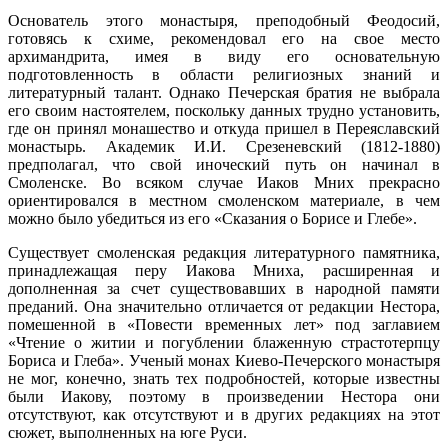
Основатель этого монастыря, преподобный Феодосий,
готовясь к схиме, рекомендовал его на свое место
архимандрита, имея в виду его основательную
подготовленность в области религиозных знаний и
литературный талант. Однако Печерская братия не выбрала
его своим настоятелем, поскольку данных трудно установить,
где он принял монашество и откуда пришел в Переяславский
монастырь. Академик И.И. Срезеневский (1812-1880)
предполагал, что свой иноческий путь он начинал в
Смоленске. Во всяком случае Иаков Мних прекрасно
ориентировался в местном смоленском материале, в чем
можно было убедиться из его «Сказания о Борисе и Глебе».
Существует смоленская редакция литературного памятника,
принадлежащая перу Иакова Мниха, расширенная и
дополненная за счет существовавших в народной памяти
преданий. Она значительно отличается от редакции Нестора,
помешенной в «Повести временных лет» под заглавием
«Чтение о житии и погублении блаженную страстотерпцу
Бориса и Глеба». Ученый монах Киево-Печерского монастыря
не мог, конечно, знать тех подробностей, которые известны
были Иакову, поэтому в произведении Нестора они
отсутствуют, как отсутствуют и в других редакциях на этот
сюжет, выполненных на юге Руси.