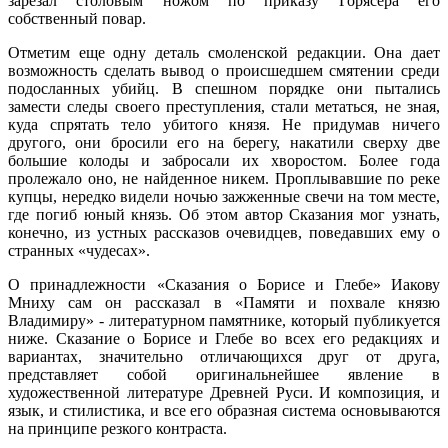
зарезал столовым ножом по приказу Горясера его
собственный повар.
Отметим еще одну деталь смоленской редакции. Она дает
возможность сделать вывод о происшедшем смятении среди
подосланных убийц. В спешном порядке они пытались
замести следы своего преступления, стали метаться, не зная,
куда спрятать тело убитого князя. Не придумав ничего
другого, они бросили его на берегу, накатили сверху две
большие колоды и забросали их хворостом. Более года
пролежало оно, не найденное никем. Проплывавшие по реке
купцы, нередко видели ночью зажженные свечи на том месте,
где погиб юный князь. Об этом автор Сказания мог узнать,
конечно, из устных рассказов очевидцев, поведавших ему о
странных «чудесах».
О принадлежности «Сказания о Борисе и Глебе» Иакову
Мниху сам он рассказал в «Памяти и похвале князю
Владимиру» - литературном памятнике, который публикуется
ниже. Сказание о Борисе и Глебе во всех его редакциях и
вариантах, значительно отличающихся друг от друга,
представляет собой оригинальнейшее явление в
художественной литературе Древней Руси. И композиция, и
язык, и стилистика, и все его образная система основываются
на принципе резкого контраста.