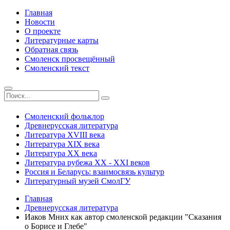
Главная
Новости
О проекте
Литературные карты
Обратная связь
Смоленск просвещённый
Смоленский текст
Смоленский фольклор
Древнерусская литература
Литература ХVIII века
Литература ХIХ века
Литература ХХ века
Литература рубежа ХХ - ХХI веков
Россия и Беларусь: взаимосвязь культур
Литературный музей СмолГУ
Главная
Древнерусская литература
Иаков Мних как автор смоленской редакции "Сказания
о Борисе и Глебе"