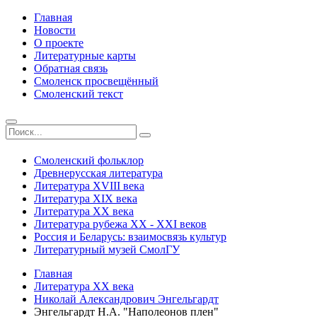
Главная
Новости
О проекте
Литературные карты
Обратная связь
Смоленск просвещённый
Смоленский текст
Смоленский фольклор
Древнерусская литература
Литература ХVIII века
Литература ХIХ века
Литература ХХ века
Литература рубежа ХХ - ХХI веков
Россия и Беларусь: взаимосвязь культур
Литературный музей СмолГУ
Главная
Литература ХХ века
Николай Александрович Энгельгардт
Энгельгардт Н.А. "Наполеонов плен"