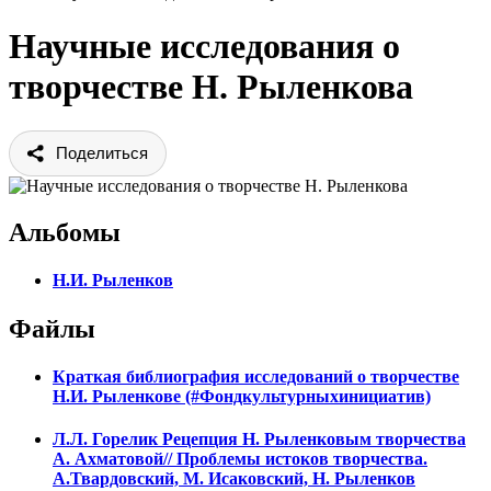
Научные исследования о
творчестве Н. Рыленкова
Поделиться
Альбомы
Н.И. Рыленков
Файлы
Краткая библиография исследований о творчестве
Н.И. Рыленкове (#Фондкультурныхинициатив)
Л.Л. Горелик Рецепция Н. Рыленковым творчества
А. Ахматовой// Проблемы истоков творчества.
А.Твардовский, М. Исаковский, Н. Рыленков